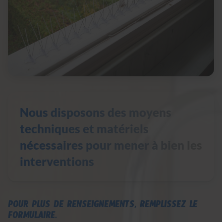
Nous disposons des moyens
techniques et matériels
nécessaires pour mener à bien les
interventions
POUR PLUS DE RENSEIGNEMENTS, REMPLISSEZ LE
FORMULAIRE.