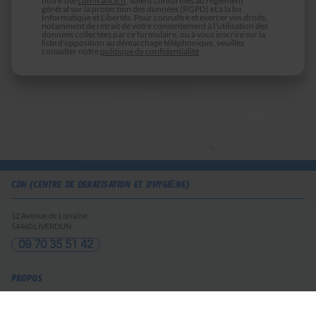
notre site
cdh-france.fr
, soient conformes au règlement
général sur la protection des données (RGPD) et à la loi
Informatique et Libertés. Pour connaître et exercer vos droits,
notamment de retrait de votre consentement à l'utilisation des
données collectées par ce formulaire, ou à vous inscrire sur la
liste d'opposition au démarchage téléphonique, veuillez
consulter notre
politique de confidentialité
CDH (CENTRE DE DÉRATISATION ET D'HYGIÈNE)
12 Avenue de Lorraine
54460
LIVERDUN
09 70 35 51 42
PROPOS
Accueil