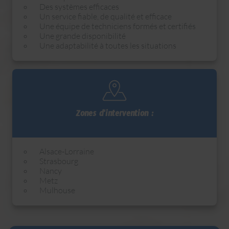
Des systèmes efficaces
Un service fiable, de qualité et efficace
Une équipe de techniciens formés et certifiés
Une grande disponibilité
Une adaptabilité à toutes les situations
Zones d'intervention :
Alsace-Lorraine
Strasbourg
Nancy
Metz
Mulhouse